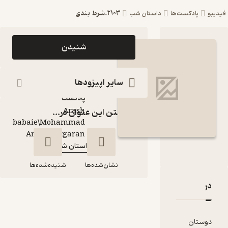
2103.شرط بندی
ست‌ها
داستان شب
اپیزود 2103.شرط
شنیدن
بندی پادکست داستان
شب
سایر اپیزودها
پادکست‌
Arash
گذاشتن این عنوان در...
babaie\Mohammad
گوینده
:
Amin Chitgaran
داستان شب
کانال
:
نشان‌شده‌ها
شنیده‌شده‌ها
قدها و امتیازها
2103.شرط بندی