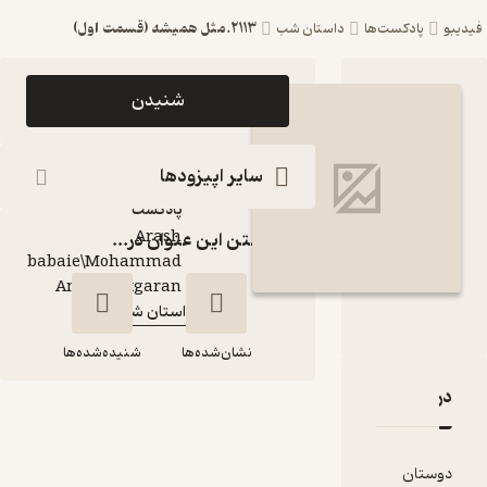
2113.مثل همیشه (قسمت اول)
ست‌ها
داستان شب
اپیزود 2113.مثل
شنیدن
همیشه (قسمت اول)
پادکست داستان شب
سایر اپیزودها
پادکست‌
Arash
گذاشتن این عنوان در...
babaie\Mohammad
گوینده
:
Amin Chitgaran
داستان شب
کانال
:
نشان‌شده‌ها
شنیده‌شده‌ها
قدها و امتیازها
2113.مثل همیشه
(قسمت اول)