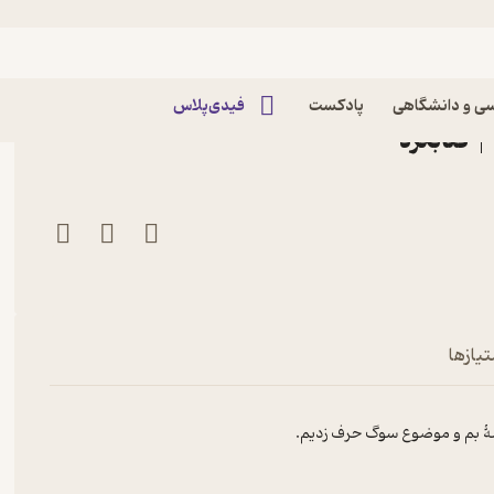
ت ۴۰ | از سوگ و زلزلهٔ بم با ریحان جعفری‌زاده
ی و دانشگاهی
پادکست
فیدی‌پلاس
تیازها
زلهٔ بم و موضوع سوگ حرف زدیم.