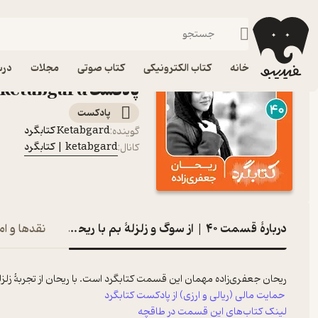
قسمت ۴۰ | از سوگ و زلزلهٔ بم با ریحان جعفری‌زاده
فیدیبو
پادکست‌ها
ketabgard | کتابگرد
اپیزود قسم
خانه
کتاب الکترونیکی
کتاب صوتی
مجلات
درس
پادکست ketabgard | کتابگرد
پادکست‌
Ketabgard کتابگرد
گوینده
:
ketabgard | کتابگرد
کانال
:
دربارۀ قسمت ۴۰ | از سوگ و زلزلهٔ بم با ریحان جعفری‌زاده
نقدها و ام
ریحان جعفری‌زاده مهمان این قسمت کتابگرد است. با ریحان از تجربهٔ زل
حمایت مالی (ریالی و ارزی) از پادکست کتابگرد
لینک کتاب‌های این قسمت در طاقچه