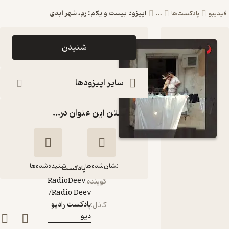
اپیزود بیست و یکم: رم، شهر ابدی
دیبو
پادکست‌ها
...
اپیزود اپیزود
شنیدن
بیست و یکم:
رم، شهر ابدی
سایر اپیزودها
Radio
گذاشتن این عنوان در...
Deev/
پادکست رادیو
دیو
نشان‌شده‌ها
شنیده‌شده‌ها
پادکست‌
RadioDeev
گوینده
:
Radio Deev/
اپیزود بیست و یکم:
پادکست رادیو
کانال
:
رم، شهر ابدی
دیو