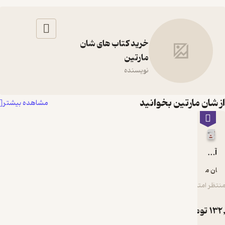
شان مارتین
یبو
دست اندرکاران
خرید کتاب های شان
مارتین
نویسنده
شان مارتین بخوانید
مشاهده بیشتر
آندری تارکوفسکی
 مارتین
ر امتیاز
1
تومان