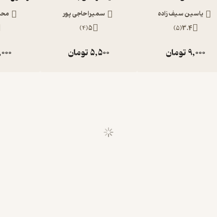
یاسین سیف زاده
سمیرا حاجی پور
محم
)
4
(
5
)
5
(
3.4
9,000
تومان
5,500
تومان
,000