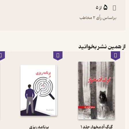
5
از 5
براساس رأی 2 مخاطب
از همین نشر بخوانید
گرگ آدم­خوار جلد 1
برنامه ریزی