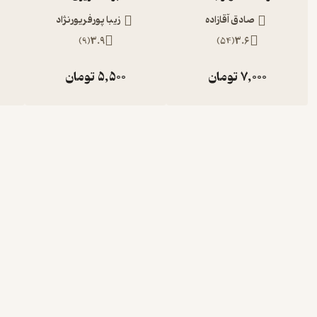
صادق آقازاده
زیبا پورفریورنژاد
)
9
(
3.9
)
54
(
3.6
7,000
تومان
5,500
تومان