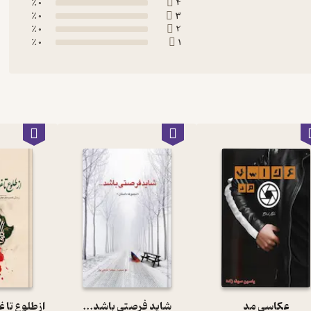
0 ٪
4
0 ٪
3
0 ٪
2
0 ٪
1
عکاسی مد
شاید فرصتی باشد...
از طلوع تا