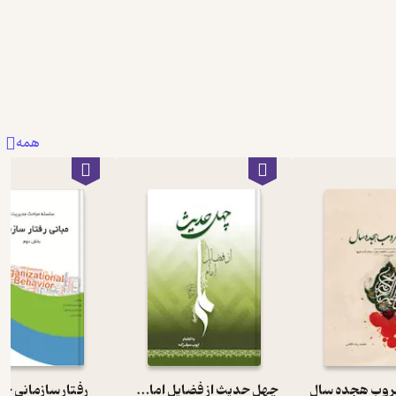
همه
 غروب هجده سال
چهل حدیث از فضایل امام علی
رفتار سازمانی 