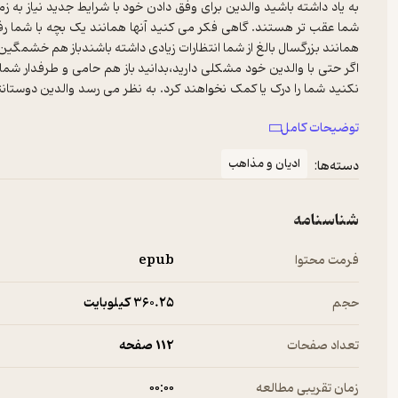
به یاد داشته باشید والدین برای وفق دادن خود با شرایط جدید نیاز به ز
شما عقب تر هستند. گاهی فکر می کنید آنها همانند یک بچه با شما رف
اگر حتی با والدین خود مشکلی دارید،بدانید باز هم حامی و طرفدار شما
نکنید شما را درک یا کمک نخواهند کرد. به نظر می رسد والدین دوستانتا
تصور شماست.همیشه مرغ همسایه غاز است.
توضیحات کامل
ادیان و مذاهب
دسته‌ها:
شناسنامه
فرمت محتوا
epub
حجم
360.۲۵ کیلوبایت
تعداد صفحات
112 صفحه
زمان تقریبی مطالعه
۰۰:۰۰