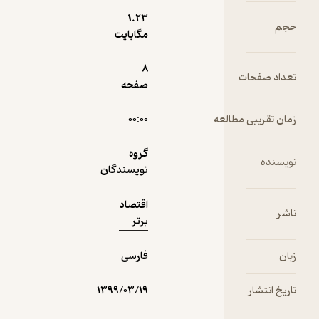
تومان سود
1.۲۳
حجم
حساب‌های
1,500
منتظر امتیاز
تومان
مگابایت
قوه‌قضایه
در ۹۸
8
تعداد صفحات
صفحه
نمونه
زمان تقریبی مطالعه
۰۰:۰۰
گروه
نویسنده
نویسندگان
اقتصاد
ناشر
برتر
زبان
فارسی
تاریخ انتشار
۱۳۹۹/۰۳/۱۹