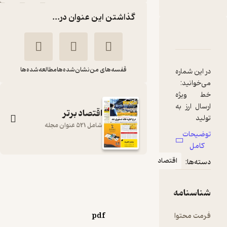
گذاشتن این عنوان در...
دربارۀ هفته نامه اقتصاد برتر شماره 723
شناسنامه
نقدها و امتیازها
قفسه‌های من
نشان‌شده‌ها
مطالعه‌شده‌ها
در این شماره
خط ویژه
ارسال ارز به
اقتصاد برتر
شامل 521 عنوان مجله
آغاز رشد
توضیحات
تولید در
کامل
کارخانه‌های
اقتصاد
دسته‌ها:
هفته نامه اقتصاد برتر
برآورد
شماره 723
خسارت
شناسنامه
گروه نویسندگان
اصناف از
فرمت محتوا
pdf
اقتصاد برتر
۴۳۰ میلیارد