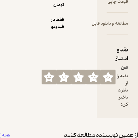
تومان
فقط در
لود فایل
فیدیبو
نده مطالعه کنید
همه