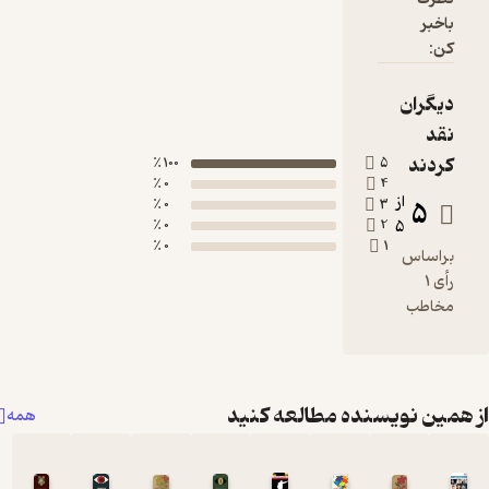
باخبر
کن:
دیگران
نقد
کردند
100 ٪
5
0 ٪
4
از
5
0 ٪
3
0 ٪
2
5
0 ٪
1
براساس
رأی 1
مخاطب
همین نویسنده مطالعه کنید
همه