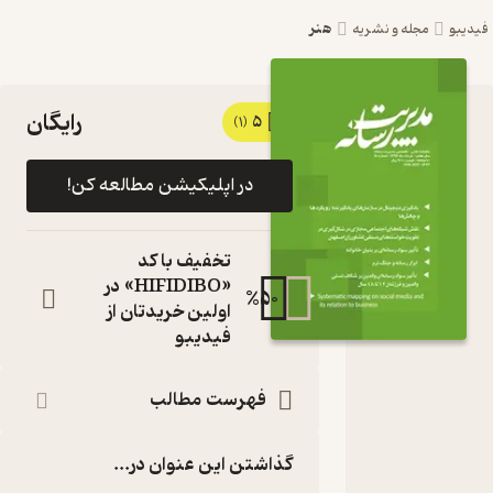
هنر
یبو
مجله و نشریه
رایگان
5
کتاب
(1)
ماهنامه
در اپلیکیشن مطالعه کن!
علمی
تخصصی
تخفیف با کد
مدیریت
«HIFIDIBO» در
%
50
اولین خریدتان از
رسانه
فیدیبو
شماره 44
اثر گروه
فهرست مطالب
نویسندگان
گذاشتن این عنوان در...
مجله
نویسنده
: