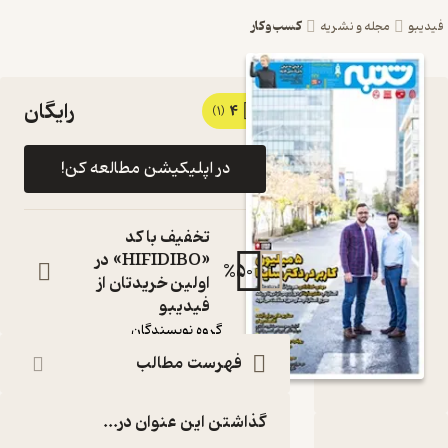
کسب‌وکار
یبو
مجله و نشریه
رایگان
4
کتاب هفته
(1)
نامه شنبه
در اپلیکیشن مطالعه کن!
شماره 177
اثر گروه
تخفیف با کد
نویسندگان
«HIFIDIBO» در
%
50
اولین خریدتان از
مجله
فیدیبو
نویسنده
:
گروه نویسندگان
ناشر
:
فهرست مطالب
نشریه شنبه
گذاشتن این عنوان در...