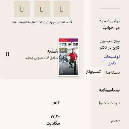
دربارۀ هفته نامه شنبه شماره 177
شناسنامه
نقدها و امتیازها
در این شماره
قفسه‌های من
نشان‌شده‌ها
مطالعه‌شده‌ها
پنج میلیون
کاربر در دکتر
شنبه
توضیحات
شامل 214 عنوان مجله
مهدی
کامل
خدادادی
کسب‌وکار
دسته‌ها:
هم
بنیانگذار و
مدیرعامل
هفته نامه شنبه
شناسنامه
استارتاپ
شماره 177
دکتر ساینا از
فرمت محتوا
pdf
گروه نویسندگان
دوران پس از
کرونا و رشد
نشریه شنبه
17.۲۰
حجم
سریع
مگابایت
استارتاپ