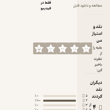
فقط در
مطالعه و دانلود فایل
فیدیبو
نقد و
امتیاز
من
بقیه را
از
نظرت
باخبر
کن:
دیگران
نقد
کردند
0 ٪
5
100 ٪
4
از
4
0 ٪
3
0 ٪
2