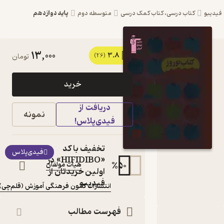
پایه دوازدهم
 کمک درسی
متوسطه دوم
13,000
3.8
کتاب پاسخ نامه کتاب نوروز
(26)
تومان
دوازدهم تجربی جلد 2 اثر
خرید
هیات مولفان نشر انتشارات
دریافت از
کانون فرهنگی آموزش
نمونه
فیدی‌پلاس!
(قلم‌چی)
جلد دوم
تخفیف با کد
کتاب متنی
فیدی‌پلاس
«HIFIDIBO» در
%
50
هیات مولفان
نویسنده
:
اولین خریدتان از
ناشر
:
فیدیبو
انتشارات کانون فرهنگی آموزش (قلم‌چی)
فهرست مطالب