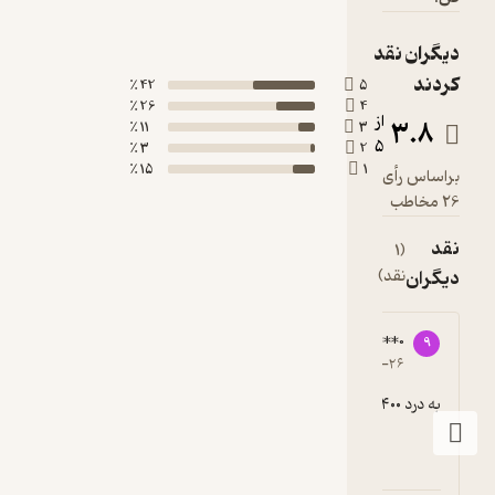
42 ٪
26 ٪
11 ٪
3 ٪
15 ٪
2