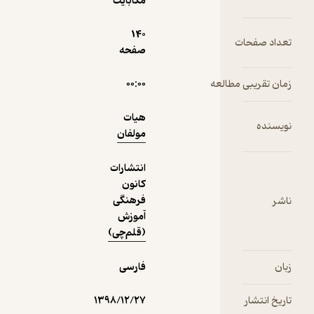
مگابایت
دریافت از
نمونه
140
فیدی‌پلاس!
صفحه
۰۰:۰۰
هیات
مولفان
انتشارات
کانون
فرهنگی
آموزش
(قلم‌چی)
فارسی
۱۳۹۸/۱۲/۲۷