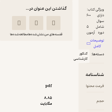
گذاشتن این عنوان در...
قفسه‌های من
نشان‌شده‌ها
مطالعه‌شده‌ها
نوروز پایه یازدهم
تجربی جلد 1
ی
هیات مولفان
انتشارات کانون فرهنگی
آموزش (قلم‌چی)
pdf
16,000
3.1
(40)
تومان
8.۸۵
مگابایت