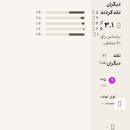
40 ٪
10 ٪
7 ٪
2 ٪
40 ٪
99144****7
9
4
۱۳۹۹-۰۱-۳۱
توی توضیحات گفته سال ۹۸ اما pdf مال سال ۹۶ 
عالیه
0
1