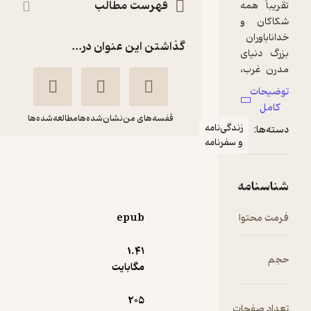
فهرست مطالب
گذاشتن این عنوان در...
قفسه‌های من
نشان‌شده‌ها
مطالعه‌شده‌ها
دگی‌نامه
 سفرنامه
فلسفه مک اینتایر
جک راسل
کاوه
وینستین
بهبهانی
epub
نشر نی
1.۴۱
پربار 🌳
(
1
)
4
(5)
مگابایت
54,900
61,000
٪
10
تومان
205
ت