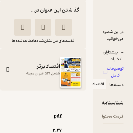
گذاشتن این عنوان در...
دربارۀ هفته نامه اقتصاد برتر شماره 667
شناسنامه
نقدها و امتیازها
در این شماره
قفسه‌های من
نشان‌شده‌ها
مطالعه‌شده‌ها
- پیشتازان
انتخابات
اقتصاد برتر
توضیحات
- بی
شامل 521 عنوان مجله
کامل
اعتنایی
اقتصاد
دسته‌ها:
بورس به
کرونا و
هفته نامه اقتصاد برتر
شناسنامه
- هشدار
شماره 667
جدی پلیس
گروه نویسندگان
فرمت محتوا
pdf
به دلالان ارز
اقتصاد برتر
2.۲۷