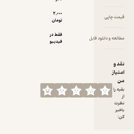
2,000
قیمت چاپی
تومان
فقط در
مطالعه و دانلود فایل
فیدیبو
نقد و
امتیاز
من
بقیه را
از
نظرت
باخبر
کن: