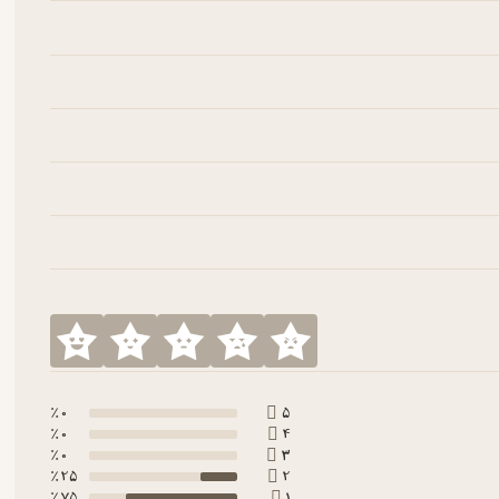
0 ٪
5
0 ٪
4
0 ٪
3
25 ٪
2
75 ٪
1