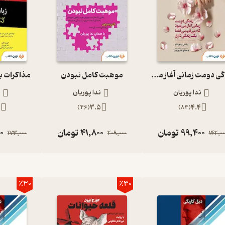
زندگی دومت زمانی آغاز می شود که می فهمی فقط یک زندگی داری
موهبت کامل نبودن
مذاکرات به
ندا پوریان
ندا پوریان
ن
4
)
46
(
3.5
)
84
(
4.4
99,400
تومان
41,800
تومان
00
173,000
209,000
142,00
٪30
٪30