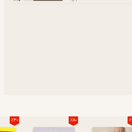
٪30
٪80
٪