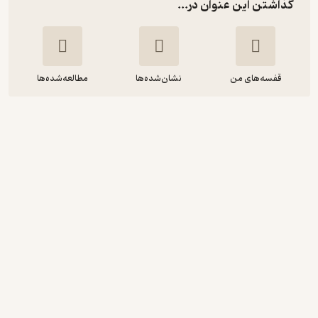
گذاشتن این عنوان در...
قفسه‌های من
نشان‌شده‌ها
مطالعه‌شده‌ها
چگونه احترام دیگران را جلب کنیم؟
مریم قریشی
ندا پوریان
نوین کتاب
1.3
(4)
22,400
32,000
٪
30
تومان
دریافت از فیدی‌پلاس!
نمونه