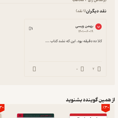
براساس رأی 4 مخاطب
نقد دیگران
(1 نقد)
بهمن ویسی
ب
1
۱۴۰۱-۰۶-۱۹
کلا ده دقیقه بود. این که نشد کتاب ....
0
2
از همین گوینده بشنوید
30
٪30