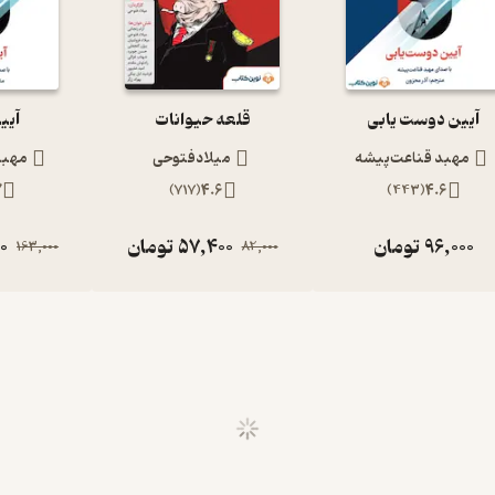
آیین دوست یابی
قلعه حیوانات
آیی
مهبد قناعت‌پیشه
میلادفتوحی
مهبد
7
)
717
(
4.6
)
443
(
4.6
96,000
تومان
57,400
تومان
00
163,000
82,000