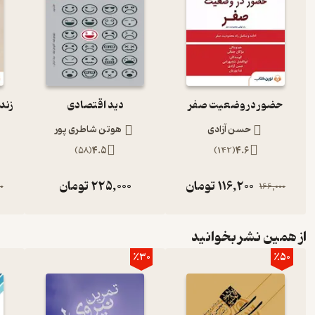
حضور در وضعیت صفر
دید اقتصادی
حسن آزادی
هوتن شاطری پور
)
58
(
4.5
)
142
(
4.6
116,200
تومان
225,000
تومان
0
166,000
از همین نشر بخوانید
٪30
٪50