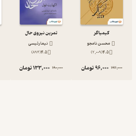
کیمیاگر
تمرین نیروی حال
محسن نامجو
نیما رئیسی
)
894
(
4.5
)
2,009
(
4.5
96,000
تومان
133,000
تومان
190,000
192,000