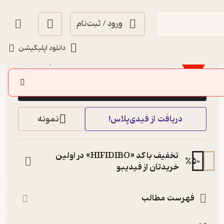
ورود / ثبت‌نام
1.3
(4)
دانلود اپلیکیشن
22,400
32,000
٪
30
تومان
خرید
دریافت از فیدی‌پلاس!
نمونه
تخفیف با کد «HIFIDIBO» در اولین
%
50
خریدتان از فیدیبو
فهرست مطالب