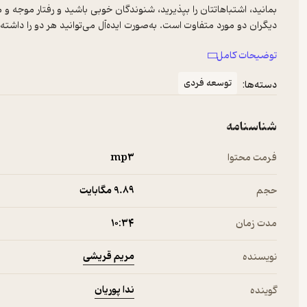
بمانید، اشتباهاتتان را بپذیرید، شنوندگان خوبی باشید و رفتار موجه و 
دیگران دو مورد متفاوت است. به‌صورت ایده‌آل می‌توانید هر دو را دا
رفتار کارمندان و نویسنده‌ی معروف در این حوزه، محترم بودن دست کم ت
توضیحات کامل
معنی که شما در تصمیم‌گیری‌هایتان نباید همیشه همه افراد را از خودتا
احترام در محل کار از دیدگاه تیلور و مایکل کر، سخنگوی بین‌المللی کسب‌
توسعه فردی
دسته‌ها:
جلب کنیم» با ترجمه مریم قریشی و خوانش ندا پوریان منتشر شده است
شناسنامه
فرمت محتوا
mp۳
حجم
9.۸۹ مگابایت
مدت زمان
۱۰:۳۴
مریم قریشی
نویسنده
ندا پوریان
گوینده