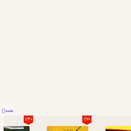
همه
٪30
٪70