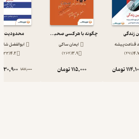
ن زندگی
چگونه با هر کسی صحبت کنیم؟
محدودیت صف
 قناعت‌پیشه
ایمان ساکی
ابوالفضل شاه 
)
433
(
4.2
)
264
(
3.9
)
491
(
4.
114,1
تومان
115,000
تومان
130,900
ت
187,000