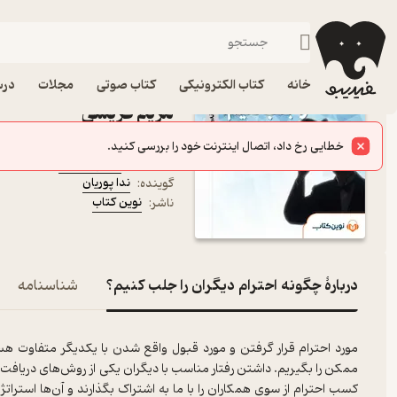
توسعه فردی
فیدیبو
کتاب صوتی
روانشناسی
کتاب صوتی چگونه احترام 
خانه
کتاب الکترونیکی
کتاب صوتی
مجلات
درس
مریم قریشی
کتاب صوتی
فیدی‌پلاس
مریم قریشی
نویسنده
:
ندا پوریان
گوینده
:
نوین کتاب
ناشر
:
دربارۀ چگونه احترام دیگران را جلب کنیم؟
شناسنامه
مورد احترام قرار گرفتن و مورد قبول واقع شدن با یکدیگر متفاوت ه
ممکن را بگیریم. داشتن رفتار مناسب با دیگران یکی از روش‌های دریافت 
کسب احترام از سوی همکاران را با ما به اشتراک بگذارند و آن‌ها استراتژی