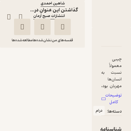
شاهین احمدی
گذاشتن این عنوان در...
ناشر
:
انتشارات صبح آرمان
دربارۀ گربه مهمان
شناسنامه
نقدها و امتیازها
قفسه‌های من
نشان‌شده‌ها
مطالعه‌شده‌ها
گربه مهمان
چیبی
تاکاشی
شاهین
معمولاً
هیرائیده
احمدی
نسبت به
انسان‌ها
انتشارات صبح آرمان
مهربان بود،
ولی با این
توضیحات
حال وقتی از
10,000
5
(3)
تومان
کامل
خانۀ
درام
دسته‌ها:
همسایگان
شرقی به
سما خانۀ ما
شناسنامه