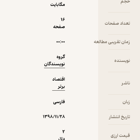
حجم
- روزهای
مگابایت
مثبت در
1,000
منتظر امتیاز
تومان
انتظار بورس
16
تعداد صفحات
صفحه
زمان تقریبی مطالعه
۰۰:۰۰
نمونه
گروه
نویسنده
نویسندگان
اقتصاد
ناشر
برتر
زبان
فارسی
تاریخ انتشار
۱۳۹۸/۱۱/۲۸
2
قیمت ارزی
دلار