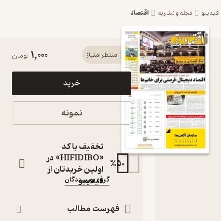
اقتصاد
یبو
مجله و نشریه
1,000
کتاب هفته
منتظر امتیاز
تومان
نامه
خرید
اقتصاد برتر
شماره 662
نمونه
اثر گروه
نویسندگان
تخفیف با کد
«HIFIDIBO» در
مجله
%
50
اولین خریدتان از
نویسنده
:
فیدیبو
گروه نویسندگان
ناشر
:
اقتصاد برتر
فهرست مطالب