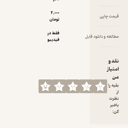
2,000
قیمت چاپی
تومان
فقط در
مطالعه و دانلود فایل
فیدیبو
نقد و
امتیاز
من
بقیه را
از
نظرت
باخبر
کن: