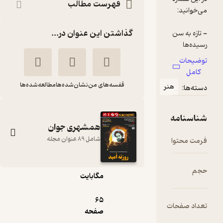
فهرست مطالب
گذاشتن این عنوان در...
قفسه‌های من
نشان‌شده‌ها
مطالعه‌شده‌ها
نر
همشهری جوان
شامل 89 عنوان مجله
pdf
36.۳۳
مگابایت
هفته نامه همشهری
جوان شماره 726
65
ت
گروه نویسندگان
صفحه