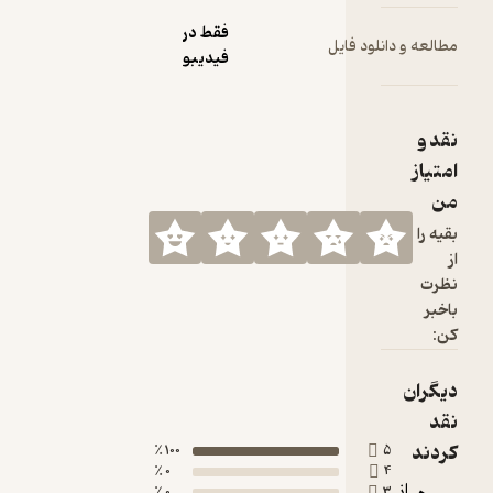
فقط در
لود فایل
فیدیبو
100 ٪
0 ٪
0 ٪