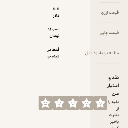
5.۵
دلار
110,000
تومان
فقط در
فیدیبو