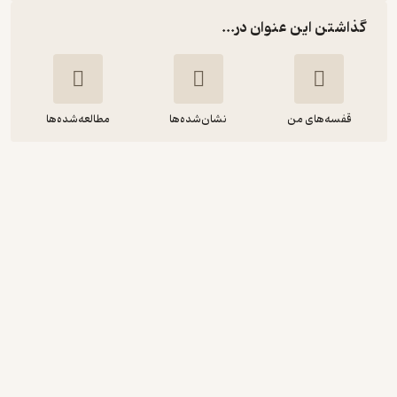
گذاشتن این عنوان در...
قفسه‌های من
نشان‌شده‌ها
مطالعه‌شده‌ها
فرهنگ لغت تصویری هفتم
علیرضا سهرابی
انتشارات کتاب نارنجی
آرامش‌بخش 🌱
(
1
)
4.3
(7)
6,000
تومان