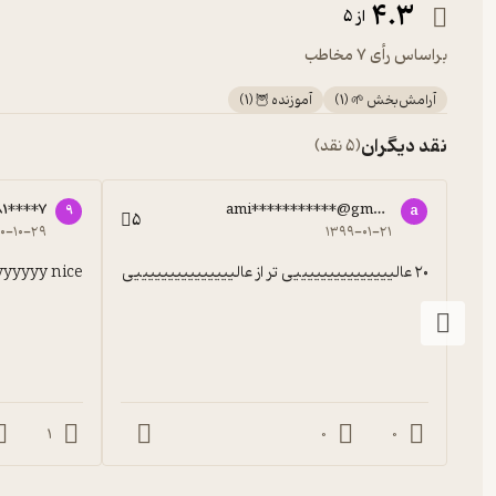
4.3
از 5
براساس رأی 7 مخاطب
آرامش‌بخش 🌱
(
1
)
آموزنده 🦉
(
1
)
نقد دیگران
(5 نقد)
1****7
ami***********@gmail.com
9
a
5
۰۰-۱۰-۲۹
۱۳۹۹-۰۱-۲۱
۲۰ عالیییییییییییییییی تر از عالیییییییییییییییی
yyyyyy nice
1
0
0