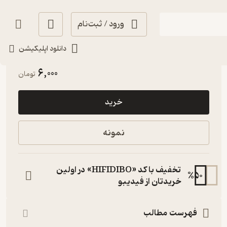
ورود / ثبت‌نام
دانلود اپلیکیشن
آرامش‌بخش 🌱
(
1
)
4.3
(7)
6,000
تومان
خرید
نمونه
تخفیف با کد «HIFIDIBO» در اولین
%
50
خریدتان از فیدیبو
فهرست مطالب