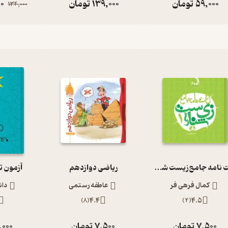
59,000
تومان
139,000
تومان
0
134,000
لغت نامه جامع زیست شناسی 1
ریاضی دوازدهم
آزمون تی
کمال فرهی فر
عاطفه رستمی
دان
)
8
(
4.4
)
4
(
4.5
7,500
تومان
7,500
تومان
,000