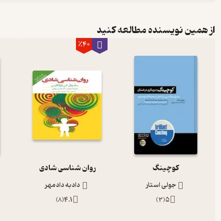
از همین نویسنده مطالعه کنید
٪40
کوچینگ
روان شناسی شادی
جولی استار
دادبه دادمهر
)
8
(
4.1
)
3
(
5