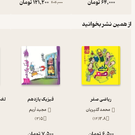
64,000
تومان
121,200
تومان
202,000
از همین نشر بخوانید
ریاضی صفر
فیزیک یازدهم
محمد گلپریان
مجید آریم
)
3
(
5
)
14
(
3.8
6,500
تومان
7,500
تومان