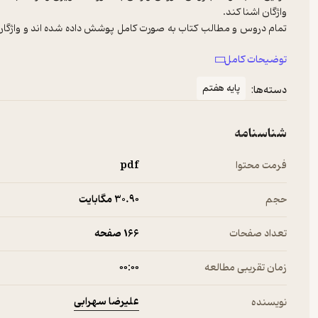
تمام دروس و مطالب کتاب به صورت کامل پوشش داده شده اند و واژگان 
توضیحات کامل
در قسمت های پایانی کتاب مطالب چکیده و مفیدی از گرامر دروس، فهرست 
پایه هفتم
دسته‌ها:
با مطالعه این کتاب کوچک و کامل یک منبع مطالعه و مرور و یادگیری برا
شناسنامه
فرمت محتوا
pdf
حجم
30.۹۰ مگابایت
تعداد صفحات
166 صفحه
زمان تقریبی مطالعه
۰۰:۰۰
علیرضا سهرابی
نویسنده