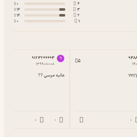
0 ٪
4
14 ٪
3
14 ٪
2
0 ٪
1
91232****3
9388
9
5
۱۳۹۹-۱۰-۰۸
۱۴
ver
عالیه مرسی ??
0
0
0