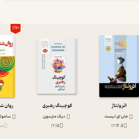
٪70
اثر ولتاژ
کوچینگ رهبری
روان ش
جان ای لیست
نیک مارسون
ساموئل
2.5
(
2
)
5
(
2
)
منت