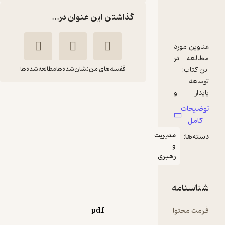
آب،انرژی و پسماند در، هتل
و امتیازها
گذاشتن این عنوان در...
قفسه‌های من
نشان‌شده‌ها
مطالعه‌شده‌ها
مدیریت آب،انرژی و
پسماند در، هتل
مجید گلپایگانی
پژوهشگاه میراث فرهنگی و
گردشگری
12,500
منتظر امتیاز
تومان
pdf