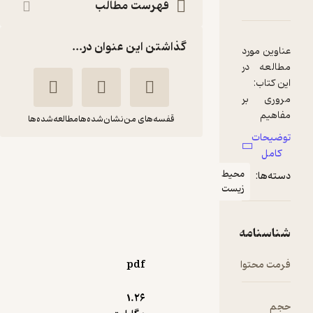
هنمای ارزیابی تجارت کیفیت آب
نامه
نقدها و امتیازها
فهرست مطالب
گذاشتن این عنوان در...
د
ر
قفسه‌های من
نشان‌شده‌ها
مطالعه‌شده‌ها
راهنمای ارزیابی تجارت
محیط
کیفیت آب
زیست
امین سارنگ
انتشارات خانیران
ه
ا
pdf
منتظر امتیاز
112,000
140,000
٪
20
تومان
1.۲۶