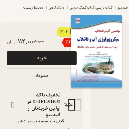
محیط زیست
درسی، کتاب کمک درسی
دانشگاهی
3
کتاب
(3)
112,000
140,000
٪
20
تومان
میکروبیولوژی آب و
فاضلاب اثر گیتی
خرید
حاج محمد حسین
کاشی نشر انتشارات
نمونه
خانیران
مهندسی آب و فاضلاب ویژه
تخفیف با کد
آزمون های کارشناسی ارشد و
«HIFIDIBO» در
دکتری (Ph.D)
%
50
اولین خریدتان از
کتاب متنی
فیدیبو
نویسنده
:
گیتی حاج محمد حسین کاشی
انتشارات خانیران
ناشر
: