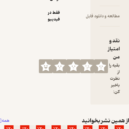
فقط در
لود فایل
فیدیبو
بخوانید
همه