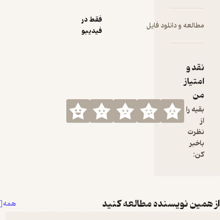
فقط در
لود فایل
فیدیبو
نده مطالعه کنید
همه