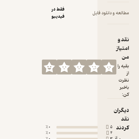
فقط در
لود فایل
فیدیبو
0 ٪
0 ٪
0 ٪