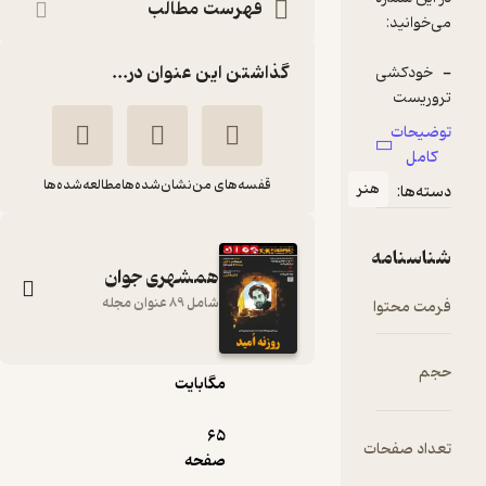
فهرست مطالب
گذاشتن این عنوان در...
قفسه‌های من
نشان‌شده‌ها
مطالعه‌شده‌ها
نر
همشهری جوان
شامل 89 عنوان مجله
pdf
22.۷۷
مگابایت
هفته نامه همشهری
جوان شماره 722
65
ت
گروه نویسندگان
صفحه