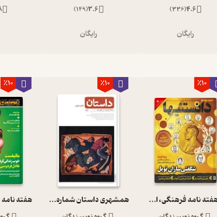
8
)
149
(
3.6
)
336
(
4.6
رایگان
رایگان
ر
٪10
٪10
٪10
دوهفته نامه فرهنگی، اجتماعی دانستنیها شماره 215
همشهری داستان شماره 93
گروه نویسندگان
گروه نویسندگان
گرو