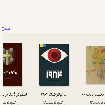
9
4
13
همه
دبستان دهه 60
اینفوگرافیک 1984
ه نویسندگان
گروه نویسندگان
گروه نویسند