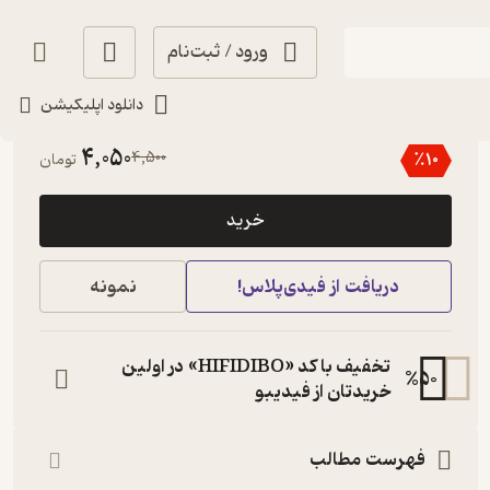
ورود / ثبت‌نام
دانلود اپلیکیشن
حال‌خوب‌کن ✨
(
1
)
4.1
(73)
4,050
4,500
٪
10
تومان
خرید
دریافت از فیدی‌پلاس!
نمونه
تخفیف با کد «HIFIDIBO» در اولین
%
50
خریدتان از فیدیبو
فهرست مطالب