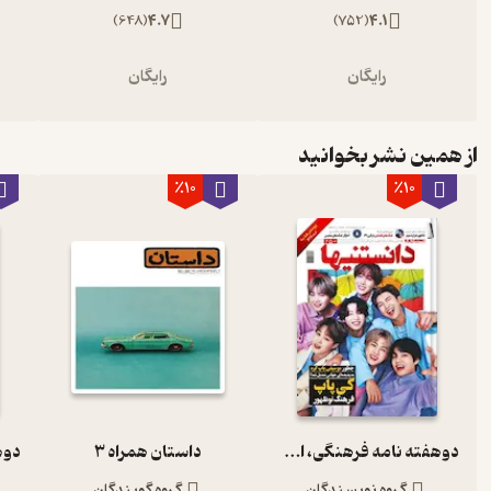
)
648
(
4.7
)
752
(
4.1
رایگان
رایگان
از همین نشر بخوانید
٪10
٪10
دوهفته نامه فرهنگی، اجتماعی دانستنیها شماره 250
داستان همراه 3
گروه نویسندگان
گروه گویندگان