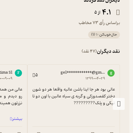
دیگران نقد کردند
4.1
از 5
براساس رأی 73 مخاطب
حال‌خوب‌کن ✨
(
1
)
نقد دیگران
(47 نقد)
tima Sl
gel************@gmail.com
F
g
5
۰۰-۰۹-۰۹
۱۳۹۹-۰۴-۲۹
عالی بود هر جا اینا باشن عالیه واقعا هر دو شون 
دختر کفصدوزکی و گربه ی سیاه عالین با اون دو تا 
تیکی و پلک?????????
نزرتون همینه
بیشتر