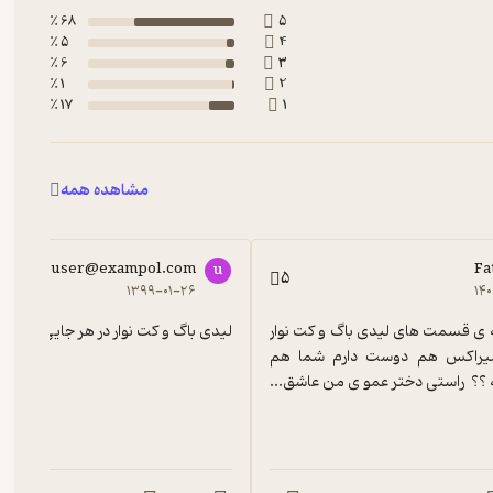
68 ٪
5
5 ٪
4
6 ٪
3
1 ٪
2
17 ٪
1
مشاهده همه
user@exampol.com
Fa
u
5
۱۳۹۹-۰۱-۲۶
۱۴
عالی من همه ی قسمت های لیدی باگ و کت نوار 
لیدی باگ و کت نوار در هر جایی فوق ا
رو دیدم و میراکس هم دوست دارم شما هم 
 ؟؟  راستی دختر عمو ی من عاشق...