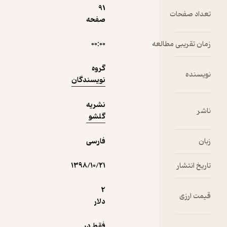
91
تعداد صفحات
صفحه
2,000
منتظر امتیاز
تومان
زمان تقریبی مطالعه
۰۰:۰۰
گروه
نویسنده
نویسندگان
نمونه
نشریه
ناشر
گلشو
زبان
فارسی
تاریخ انتشار
۱۳۹۸/۱۰/۲۱
2
قیمت ارزی
دلار
فقط در