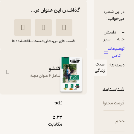
گذاشتن این عنوان در...
در این شماره
- داستان
خانه سبز
قفسه‌های من
نشان‌شده‌ها
مطالعه‌شده‌ها
سعیده
توضیحات
کامل
- پرونده
سبک
دسته‌ها:
گیاهی برگ
گلشو
زندگی
شامل 6 عنوان مجله
- غذای
گیاهی
شناسنامه
سرآشپز
فرمت محتوا
pdf
گل شو شماره 2
- سلامت
گروه نویسندگان
تربیت فرزند
5.۲۳
حجم
مگابایت
نشریه گلشو