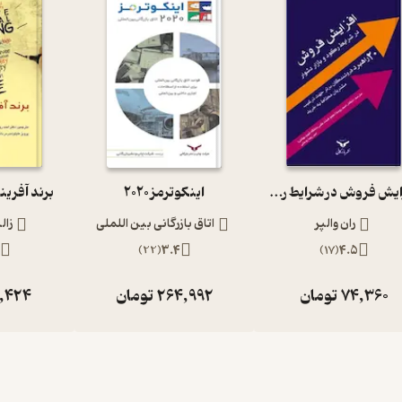
افزایش فروش در شرایط رکود و بازار دشوار
اینکوترمز 2020
برند آفری
ران والپر
اتاق بازرگانی بین اللملی
زال
)
22
(
3.4
)
17
(
4.5
74,360
تومان
264,992
تومان
1,424