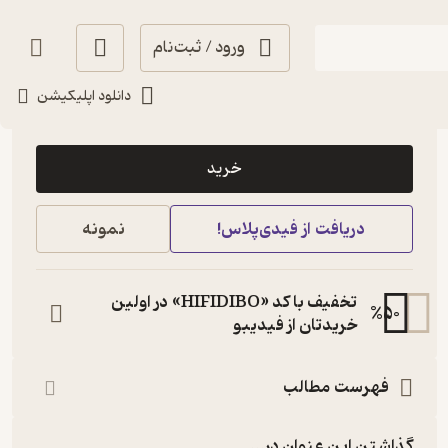
ورود / ثبت‌نام
دانلود اپلیکیشن
87,880
4.7
(3)
تومان
خرید
دریافت از فیدی‌پلاس!
نمونه
تخفیف با کد «HIFIDIBO» در اولین
%
50
خریدتان از فیدیبو
فهرست مطالب
گذاشتن این عنوان در...