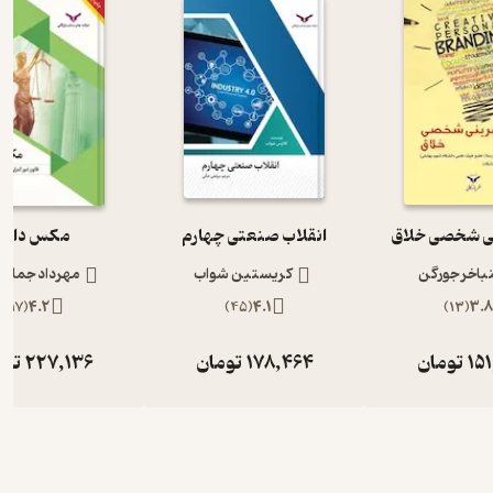
نی شخصی خلاق
انقلاب صنعتی چهارم
مکس دات
نباخر جورگن
کریستین شواب
مهرداد جمالا
)
17
(
4.2
)
45
(
4.1
)
13
(
3.8
15
تومان
178,464
تومان
227,136
توم