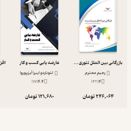
بازرگانی بین الملل تئوری ها و کاربردها
عارضه یابی کسب و کار
رحیم محترم
لئوناردو ایبرا آیزپوروا
)
17
(
4.4
)
42
(
4
246,064
تومان
121,680
تومان