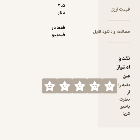
2.۵
قیمت ارزی
دلار
فقط در
مطالعه و دانلود فایل
فیدیبو
نقد و
امتیاز
من
بقیه را
از
نظرت
باخبر
کن: