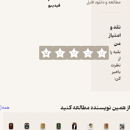
لود فایل
فیدیبو
نده مطالعه کنید
همه