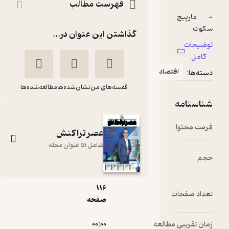
فهرست مطالب
گذاشتن این عنوان در...
قتصاد
قفسه‌های من
نشان‌شده‌ها
مطالعه‌شده‌ها
pdf
عصر تراکنش
شامل 51 عنوان مجله
7.۷۶
مگابایت
116
ماهنامه عصر تراکنش
ت
صفحه
شماره 29
گروه نویسندگان
 مطالعه
۰۰:۰۰