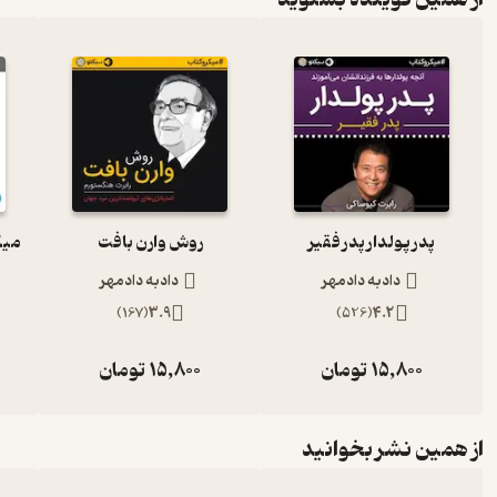
7. تفکر عمیق را در ذهن گسترش دهید
8. همیشه افکار معمول را زیر سوال ببرید
9. از اظهار نظر دیگران استقبال کنید
پدر پولدار پدر فقیر
روش وارن بافت
10. از تفکر تعامل‌گرا استفاده کنید
دادبه دادمهر
دادبه دادمهر
)
167
(
3.9
)
526
(
4.2
11. از تفکر تصمیم نهایی به خوبی استفاده کنید
15,800
تومان
15,800
تومان
‌در بخشی از کتاب صوتی به تغییر فکر کن می‌شنویم
از همین نشر بخوانید