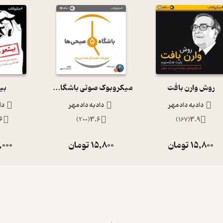
از هم جدا می‌کند. به معنای واقعی کلمه، انسان‌های موفق رابطه بین
د. آن‌ها با کنترل و مدیریت افکارشان، کنترل و مدیریت چیزهایی که به
روش وارن بافت
میکروبوک صوتی باشگاه 5 صبحی ها
بی
دادبه دادمهر
دادبه دادمهر
دا
6
)
200
(
3.6
)
167
(
3.9
15,800
تومان
15,800
تومان
,000
‌شود، اما افراد نسبتا کمی هستند که به صورت آگاهانه برای تغییر
ا باید واقعا وارد عمل شوید. در عین حال، موفقیت یا شکست تلاش‌های