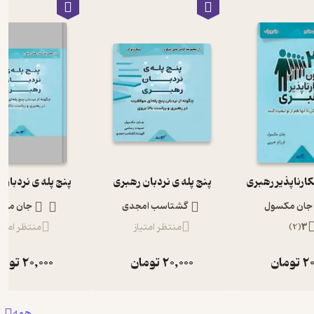
پنج پله ی نردبان رهبری
پنج پله ی نردبان
جان مکسول
گشتاسب امجدی
جان مک
3
(
2
)
منتظر امتیاز
منتظر امتیا
20
تومان
20,000
تومان
20,000
توما
همه