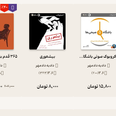
٪40
میکروبوک صوتی باشگاه 5 صبحی ها
بیشعوری
دادبه دادمهر
دادبه دادمهر
دا
8
)
343
(
3.6
)
200
(
3.6
15,800
تومان
8,000
تومان
00
202,000