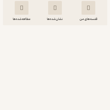
قفسه‌های من
نشان‌شده‌ها
مطالعه‌شده‌ها
به تغییر فکر کن
جان مکسول
دادبه دادمهر
سبکتو
15,800
3.8
(4)
تومان
نمونه