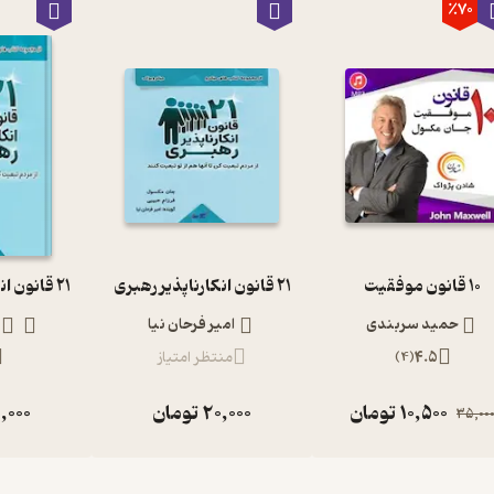
٪70
10 قانون موفقیت
21 قانون انکارناپذیر رهبری
21 قانون انکارناپذیر رهبری
حمید سربندی
امیر فرحان نیا
4.5
(
4
)
منتظر امتیاز
10,500
تومان
20,000
تومان
,000
35,00