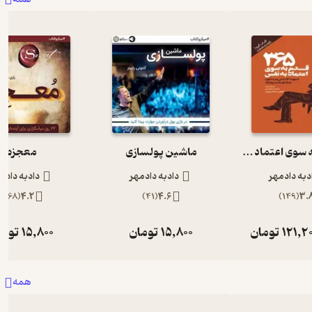
365 قدم به سوی اعتماد به نفس
ماشین پولسازی
معجزه
دبه دادمهر
دادبه دادمهر
دادبه دادم
)
168
(
4.2
)
41
(
4.6
)
149
(
3.
121,2
تومان
15,800
تومان
15,800
توما
همه