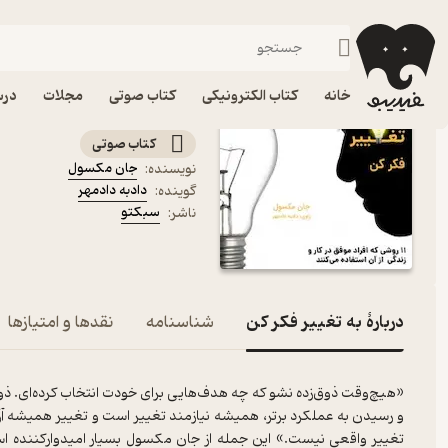
مدیریت و رهبری
فیدیبو
کتاب صوتی
مدیریت و بازاریابی
کتاب صوتی به تغییر فکر
خانه
کتاب الکترونیکی
کتاب صوتی
مجلات
درس
۱۱ روشی که افراد موفق در کار و زندگی از آن استفاده می کنند
کتاب صوتی
جان مکسول
نویسنده
:
دادبه دادمهر
گوینده
:
سبکتو
ناشر
:
دربارۀ به تغییر فکر کن
شناسنامه
نقدها و امتیازها
«هیچ‌وقت ذوق‌زده نشو که چه هدف‌هایی برای خودت انتخاب کرده‌ای. ذ
و رسیدن به عملکرد برتر، همیشه نیازمند تغییر است و تغییر همیشه آزارنده
تغییر واقعی نیست.» این جمله از جان مکسول بسیار امیدوارکننده ا