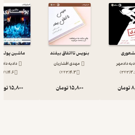
شعوری
بنویس تا اتفاق بیفتد
ماشین پولسا
دبه دادمهر
مهدی افشاریان
دادبه دادم
)
41
(
4.6
)
243
(
4.3
)
343
(
3.
8
تومان
15,800
تومان
15,800
توما