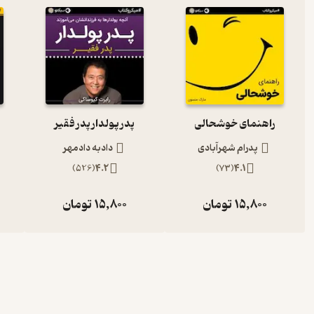
برای تغییر زندگی خود، چیزی که به آن فکر می‌کنید را تغییر دهید
مثبت اندیشی و تمرین مداوم آن، ویژگی است که مردم موفق و متوسط را 
چیزی که به آن فکر می‌کنند و چیزی که به دست می‌آورند را درک کرده‌ان
دست می‌آورند را پیدا می‌کنند.
راهنمای خوشحالی
پدر پولدار پدر فقیر
در ادامه به ۳ دلیل اصلی که نشان می‌دهد چرا عادت مثبت اندیشی مهم و ضروری است می‌پردازیم.
پدرام شهرآبادی
دادبه دادمهر
)
526
(
4.2
)
73
(
4.1
1. مثبت اندیشی، پایه و اساس نتایج مثبت را پی‌ریزی می‌کند
15,800
تومان
15,800
تومان
بیشتر مردم درک می‌کنند که تفکر ضعیف موجب نتایج ضعیف در زندگی می
عادات فکری خود واقعا تلاش می‌کنند. برای پیشرفت در هر زمینه‌ای، شم
شما، به طور کامل وابسته به نحوه تفکرتان قبل از وارد عمل شدن است.
٢. مثبت اندیشی، واقعا پتانسیل‌های شما را بالاتر می‌برد