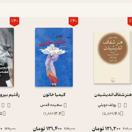
٪40
٪40
٪
هنر شفاف اندیشیدن
کیمیا خاتون
رولف دوبلی
سعیده قدس
.5
)
1,866
(
3.4
)
5,869
(
4.1
121,200
تومان
131,400
تومان
0
149,000
219,000
202,0