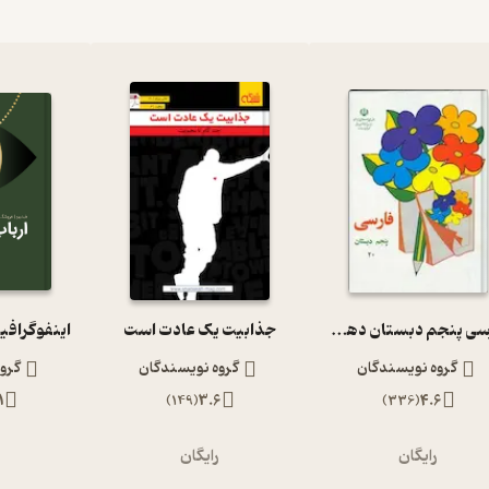
فارسی پنجم دبستان دهه 60
جذابیت یک عادت است
اینفوگرافی
گروه نویسندگان
گروه نویسندگان
گرو
1
)
149
(
3.6
)
336
(
4.6
رایگان
رایگان
ر