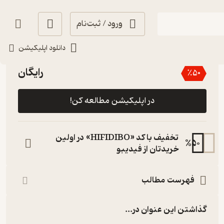
ورود / ثبت‌نام
دانلود اپلیکیشن
منتظر امتیاز
رایگان
٪
50
در اپلیکیشن مطالعه کن!
تخفیف با کد «HIFIDIBO» در اولین
%
50
خریدتان از فیدیبو
فهرست مطالب
گذاشتن این عنوان در...