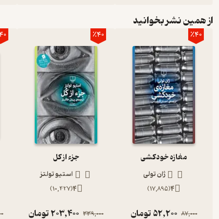
از همین نشر بخوانید
40
٪40
٪40
مغازه خودکشی
جزء از کل
ژان تولی
استیو تولتز
)
10,427
(
4
)
17,895
(
4
52,200
تومان
203,400
تومان
00
339,000
87,000