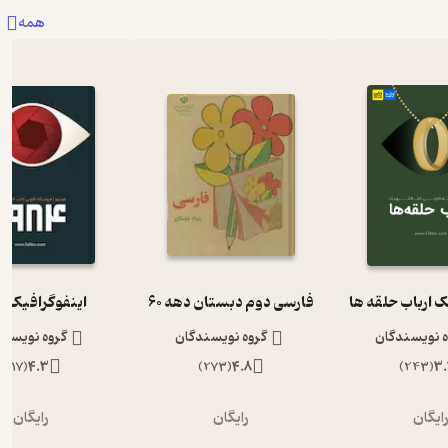
همه
ک ارباب حلقه ها
فارسی دوم دبستان دهه 60
اینفوگرافیک 1984
ه نویسندگان
گروه نویسندگان
گروه نویسند
)
117
(
4.3
)
273
(
4.8
)
243
(
3.
ایگان
رایگان
رایگان