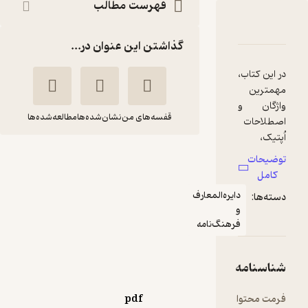
فهرست مطالب
نگ توصیفی اُپتیک و اُپتومتری
امه
دها و امتیازها
گذاشتن این عنوان در...
قفسه‌های من
نشان‌شده‌ها
مطالعه‌شده‌ها
فرهنگ توصیفی
اُپتیک و اُپتومتری
غلامرضا مختاری اسکی
یره‌المعارف
انتشارات شباهنگ
رهنگ‌نامه
گیرا 🧲
(
1
)
4
(23)
22,500
25,000
٪
10
تومان
pdf