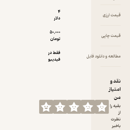
4
دلار
50,000
تومان
فقط در
ود فایل
فیدیبو