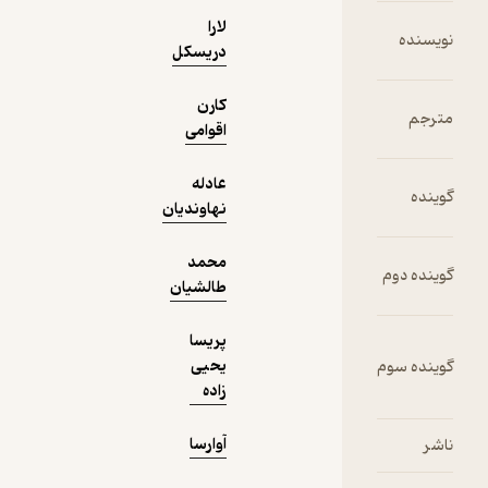
دریافت از
نمونه
لارا
فیدی‌پلاس!
دریسکل
کارن
اقوامی
عادله
نهاوندیان
محمد
طالشیان
پریسا
یحیی
زاده
آوارسا