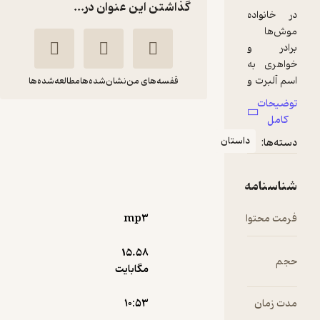
گذاشتن این عنوان در...
قفسه‌های من
نشان‌شده‌ها
مطالعه‌شده‌ها
پیش آهنگ های جیغ
جیغو!
لارا
عادله
دریسکل
نهاوندیان
آوارسا
mp۳
10,000
منتظر امتیاز
تومان
15.۵۸
مگابایت
۱۰:۵۳