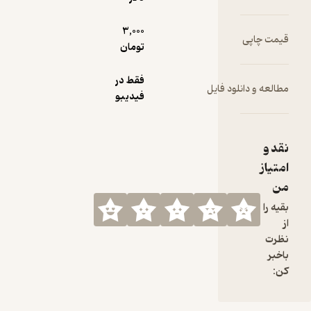
3,000
قیمت چاپی
تومان
فقط در
مطالعه و دانلود فایل
فیدیبو
نقد و
امتیاز
من
بقیه را
از
نظرت
باخبر
کن: