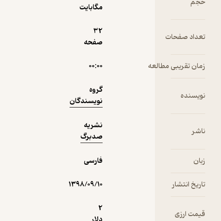
حجم
-
مگابایت
نشریه صدبرگ
فعالیت‌های
نشر ایران به
32
"شانگهای"
تعداد صفحات
صفحه
منتظر امتیاز
رسید
1,350
1,500
٪
10
تومان
زمان تقریبی مطالعه
۰۰:۰۰
گروه
نویسنده
نویسندگان
نمونه
نشریه
ناشر
صدبرگ
زبان
فارسی
تاریخ انتشار
۱۳۹۸/۰۹/۱۰
2
قیمت ارزی
دلار