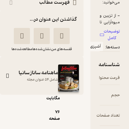
فهرست مطالب
گذاشتن این عنوان در...
پزی
قفسه‌های من
نشان‌شده‌ها
مطالعه‌شده‌ها
ماهنامه ساناز سانیا
pdf
شامل 54 عنوان مجله
18.۲۷
مگابایت
ماهنامه ساناز سانیا
شماره 140
76
صفحه
گروه نویسندگان