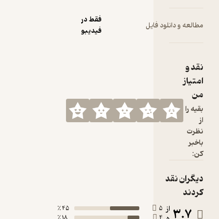
فقط در
د فایل
فیدیبو
45 ٪
5
18 ٪
4