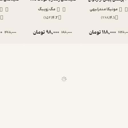
مونیکا مندزلیهی
مگ زویبگ
)
154
(
4.2
)
268
(
4.1
118,000
تومان
98,000
تومان
00
328,000
196,000
236,0