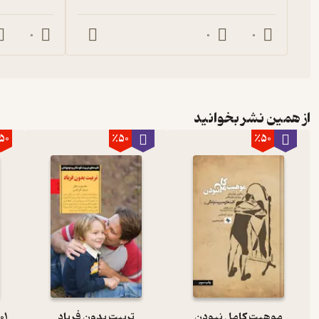
0
0
0
از همین نشر بخوانید
50
٪50
٪50
موهبت کامل نبودن
تربیت بدون فریاد
1001 پرسش پی