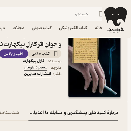
روانشناسی کودک و نوجوان
فیدیبو
کتاب الکترونیکی
روانشناسی
خانه
کتاب الکترونیکی
کتاب صوتی
مجلات
درس
کتاب کلیدهای پیشگیری و مق
و جوان اثر کارل پیکهارت 
کتاب متنی
فیدی‌پلاس
کارل پیکهارت
نویسنده
:
مسعود هومان
مترجم
:
انتشارات صابرین
ناشر
:
دربارۀ کلیدهای پیشگیری و مقابله با اعتیاد در نوجوان و جو
شناسنامه