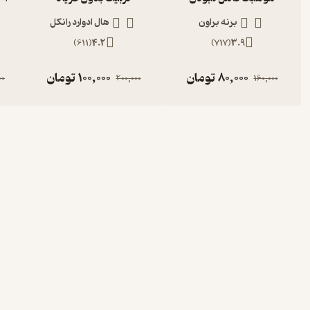
برنه براون
هال ادوارد رانکل
)
611
(
4.2
)
717
(
3.9
80,000
تومان
100,000
تومان
00
200,000
160,000