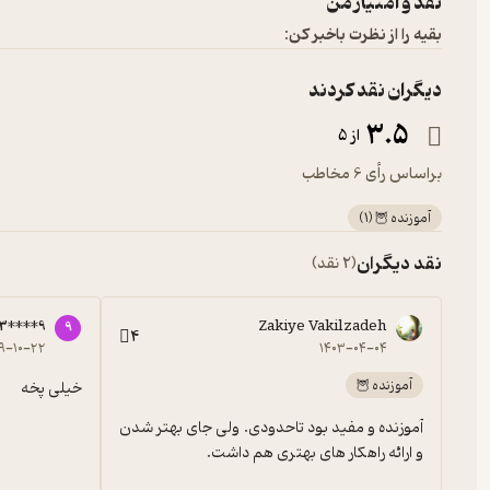
نقد و امتیاز من
بقیه را از نظرت باخبر کن:
دیگران نقد کردند
3.5
از 5
براساس رأی 6 مخاطب
آموزنده 🦉
(
1
)
نقد دیگران
(2 نقد)
3****9
Zakiye Vakilzadeh
9
4
۹-۱۰-۲۲
۱۴۰۳-۰۴-۰۴
آموزنده 🦉
خیلی پخه
آموزنده و مفید بود تاحدودی. ولی جای بهتر شدن 
و ارائه راهکار های بهتری هم داشت.