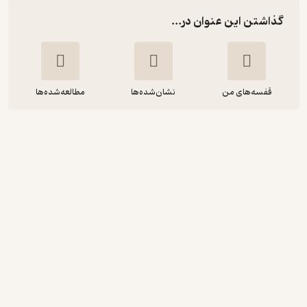
گذاشتن این عنوان در...
قفسه‌های من
نشان‌شده‌ها
مطالعه‌شده‌ها
کلیدهای پیشگیری و مقابله با اعتیاد در
نوجوان و جوان
کارل پیکهارت
مسعود هومان
انتشارات صابرین
آموزنده 🦉
(
1
)
3.5
(6)
102,000
204,000
٪
50
تومان