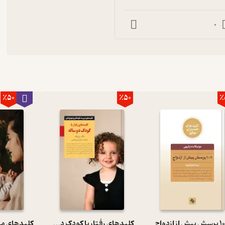
0
٪50
٪50
٪
ش از ازدواج
کلیدهای رفتار با کودک دو ساله