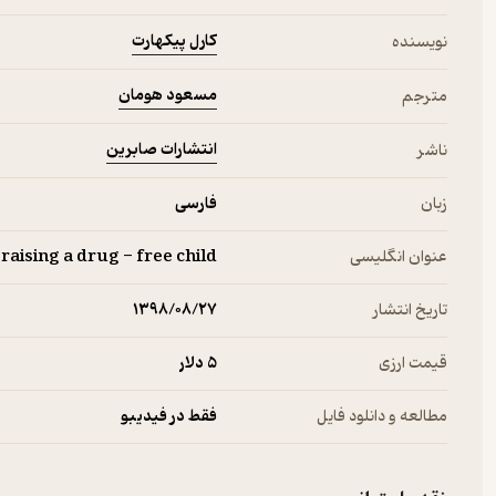
کارل پیکهارت
نویسنده
مسعود هومان
مترجم
انتشارات صابرین
ناشر
زبان
فارسی
عنوان انگلیسی
 raising a drug - free child
تاریخ انتشار
۱۳۹۸/۰۸/۲۷
قیمت ارزی
5 دلار
مطالعه و دانلود فایل
فقط در فیدیبو