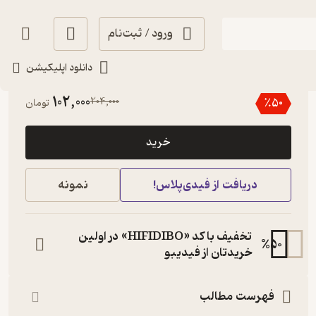
ورود / ثبت‌نام
دانلود اپلیکیشن
آموزنده 🦉
(
1
)
3.5
(6)
102,000
204,000
٪
50
تومان
خرید
دریافت از فیدی‌پلاس!
نمونه
تخفیف با کد «HIFIDIBO» در اولین
%
50
خریدتان از فیدیبو
فهرست مطالب