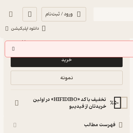
ورود / ثبت‌نام
دانلود اپلیکیشن
انگیزه‌بخش 🚀
(
1
)
3.7
(22)
70,000
تومان
خرید
نمونه
تخفیف با کد «HIFIDIBO» در اولین
%
50
خریدتان از فیدیبو
فهرست مطالب