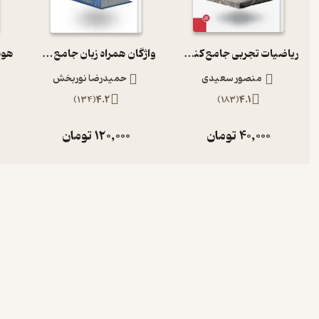
ریاضیات تجربی جامع کنکور پاسخ تشریحی
واژگان همراه زبان جامع ویرایش جدید
منصور سعیدی
حمیدرضا نوربخش
)
134
(
4.2
)
183
(
4.1
40,000
تومان
120,000
تومان