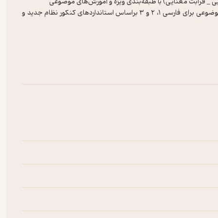
ارائه بیش از ۳۴۰۰ تست (سراسری _ تالیفی _ آزمایشی) در شش سطح موضوعی برای فارسی ۱، ۲ و ۳ براساس استانداردهای کنکور نظام جدید و
نجش یادگیری همه گروه‌ها با پاسخ تشریحی