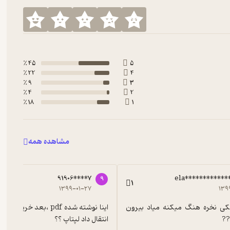
45 ٪
5
22 ٪
4
9 ٪
3
4 ٪
2
18 ٪
1
مشاهده همه
91906****7
ela***********
9
1
۱۳۹۹-۰۱-۲۷
۱۳۹
افتضاح هیچکی نخره هنگ میکنه میاد بیرون 
??
انتقال داد لپتاپ ؟؟