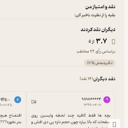
نقد و امتیاز من
بقیه را از نظرت باخبر کن:
دیگران نقد کردند
3.7
از 5
براساس رأی 22 مخاطب
انگیزه‌بخش 🚀
(
1
)
نقد دیگران
(14 نقد)
**@gmail.com
91681****3
e
9
5
۹-۰۱-۲۵
۱۳۹۹-۰۳-۱۱
بچه ها فقط کافیه چند لحظه وایسین روی 
صفحات که بالا بیاره چون حجم داره پی دی افش و 
بدر نخوره???