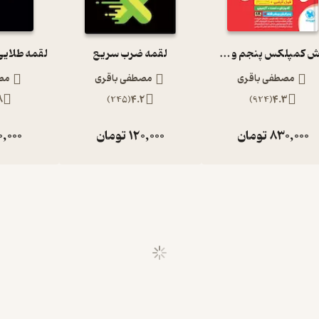
هوش کمپلکس پنجم و ششم
لقمه ضرب سریع
مصطفی باقری
مصطفی باقری
مص
8
)
245
(
4.2
)
924
(
4.3
830,000
تومان
120,000
تومان
0,000