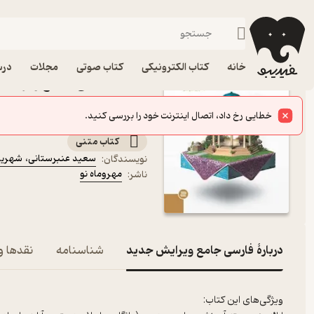
پایه دهم
فیدیبو
کتاب درسی، کتاب کمک درسی
متوسطه دوم
خانه
کتاب الکترونیکی
کتاب صوتی
مجلات
درس
کتاب فارسی جامع ویرایش 
نشر مهروماه نو
دهم،یازدهم و دوازدهم
کتاب متنی
سعید عنبرستانی
،
شهریار
نویسندگان
:
مهروماه نو
ناشر
:
دربارۀ فارسی جامع ویرایش جدید
شناسنامه
نقدها و 