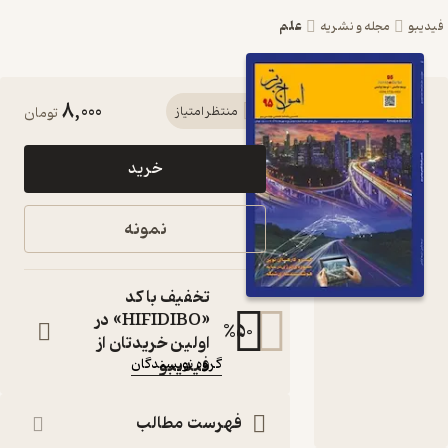
علم
یبو
مجله و نشریه
8,000
کتاب
منتظر امتیاز
تومان
ماهنامه
خرید
امواج برتر
شماره 95
نمونه
اثر گروه
نویسندگان
تخفیف با کد
«HIFIDIBO» در
مجله
%
50
اولین خریدتان از
نویسنده
:
فیدیبو
گروه نویسندگان
ناشر
:
نشریه امواج برتر
فهرست مطالب