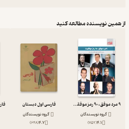
از همین نویسنده مطالعه کنید
9 مرد موفق، 90 رمز موفقیت
فارسی اول دبستان
گروه نویسندگان
گروه نویسندگان
)
648
(
4.7
)
752
(
4.1