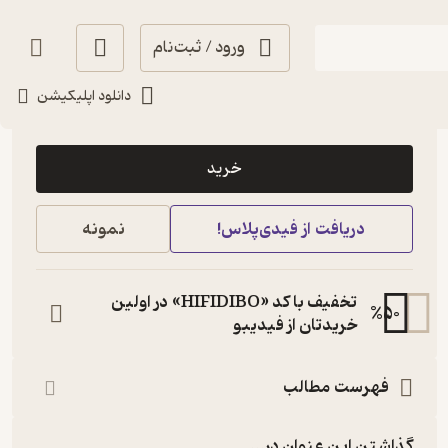
ورود / ثبت‌نام
دانلود اپلیکیشن
6,000
منتظر امتیاز
تومان
خرید
دریافت از فیدی‌پلاس!
نمونه
تخفیف با کد «HIFIDIBO» در اولین
%
50
خریدتان از فیدیبو
فهرست مطالب
گذاشتن این عنوان در...