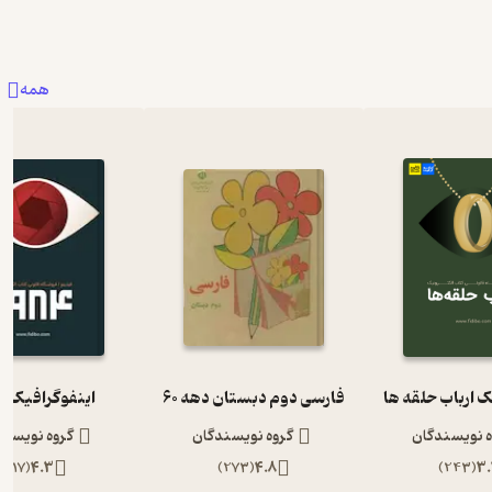
همه
ک ارباب حلقه ها
فارسی دوم دبستان دهه 60
اینفوگرافیک 1984
ه نویسندگان
گروه نویسندگان
گروه نویسند
)
117
(
4.3
)
273
(
4.8
)
243
(
3.