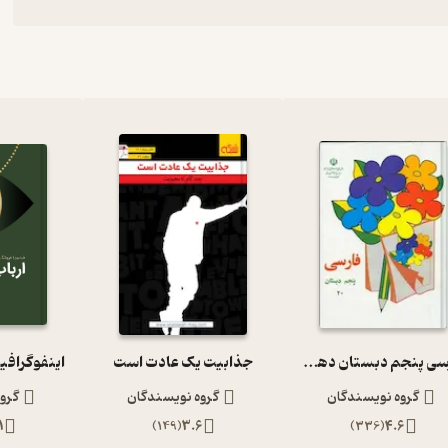
فارسی پنجم دبستان دهه 60
جذابیت یک عادت است
اینفوگرافی
گروه نویسندگان
گروه نویسندگان
گرو
1
)
149
(
3.6
)
336
(
4.6