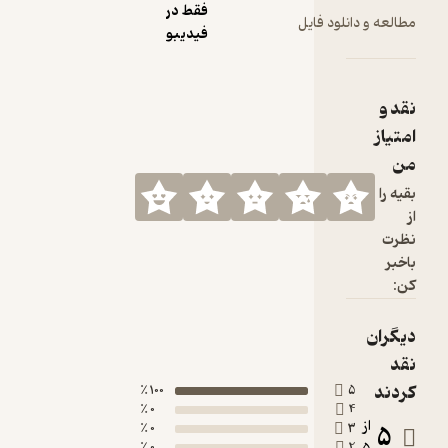
فقط در
لود فایل
فیدیبو
100 ٪
0 ٪
0 ٪
0 ٪