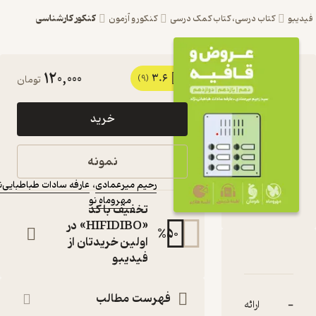
کنکور کارشناسی
مک درسی
کنکور و آزمون
120,000
3.6
کتاب لقمه طلایی عروض و
(9)
تومان
قافیه اثر رحیم میرعمادی
خرید
نشر مهروماه نو
کتاب متنی
نمونه
نویسندگان
:
رحیم میرعمادی
،
عارفه سادات طباطبایی‌نژاد
مهروماه نو
ناشر
:
تخفیف با کد
«HIFIDIBO» در
%
50
اولین خریدتان از
 عروض و قافیه
تیازها
فیدیبو
فهرست مطالب