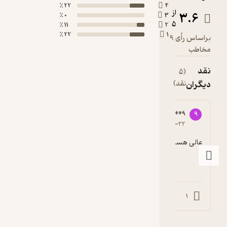
22 ٪
0 ٪
11 ٪
22 ٪
hos********@gmail.com
h
5
۱۳۹۸-۰۸-۲۷
گرفتن عروض و قافیه .
عالیه
0
3