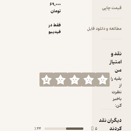
69,000
تومان
فقط در
فیدیبو
44 ٪