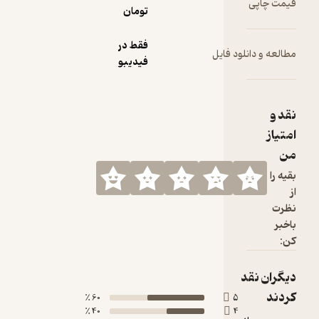
تومان
فقط در
ود فایل
فیدیبو
60 ٪
5
40 ٪
4