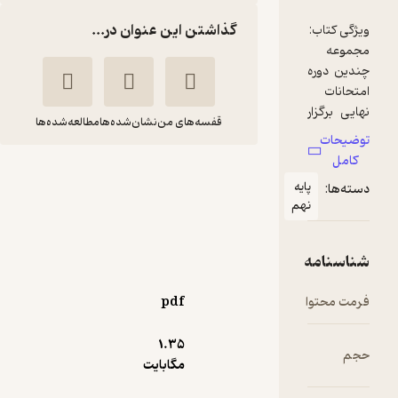
گذاشتن این عنوان در...
قفسه‌های من
نشان‌شده‌ها
مطالعه‌شده‌ها
اکو امتحان فارسی نهم
یه
محمد میرحسینی
هم
انتشارات کاگو
30,000
4.6
(5)
تومان
pdf
1.۳۵
مگابایت
دریافت از
نمونه