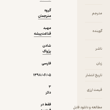
دریافت از
گروه
نمونه
مترجمان
فیدی‌پلاس!
مهبد
قناعت‌پیشه
شادن
پژواک
فارسی
۱۳۹۸/۰۶/۰۵
3
دلار
فقط در
 فایل