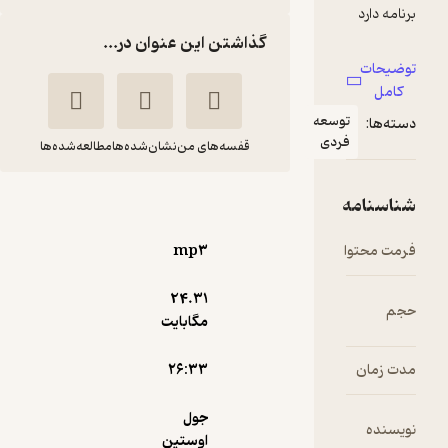
گذاشتن این عنوان در...
عه
ی
قفسه‌های من
نشان‌شده‌ها
مطالعه‌شده‌ها
کامل شدن
جول
مهبد
اوستین
قناعت‌پیشه
mp۳
شادن پژواک
24.۳۱
مگابایت
4.3
(10)
۲۶:۳۳
7,000
35,000
٪
80
تومان
جول
اوستین