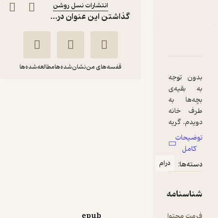
انتشارات نسل روشن
گذاشتن این عنوان در...
ربارۀ جرعه ای از دهه شصت
شناسنامه
نقدها و امتیازها
قفسه‌های من
نشان‌شده‌ها
مطالعه‌شده‌ها
دون توجه
ه بقیه‌ی
جرعه ای از دهه شصت
چه‌ها به
رف خانه
فاطمه بهزادی
ویدم. گریه
انتشارات نسل روشن
می‌کردم.
وضیحات
ندان‌هایم
کامل
ا با خشم
درام
سته‌ها:
78,000
1
شردم و
(1)
تومان
ویدم. باید
وری خبر را
ناسنامه
ی‌گفتم که
ی‌بی و بابا
رمت محتوا
epub