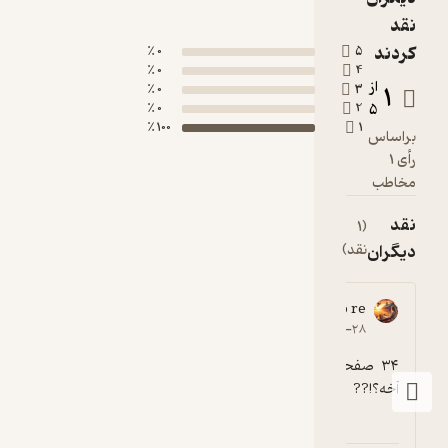
مد...
قد
ردند
0 ٪
5
0 ٪
4
از
1
0 ٪
3
0 ٪
2
5
100 ٪
1
راساس
رأی 1
خاطب
قد
(1
یگران
نقد)
Niloo re
1
۱۳۹۸-۰۶-۲۸
۳۴ صفحه اونم الکترونیک ، بعد ۱۰۰۰۰ تومن 
آخه؟!??