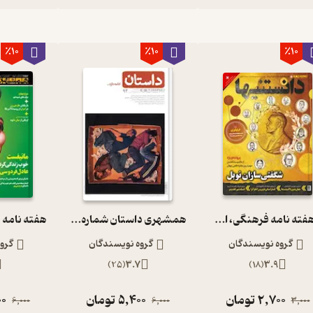
٪10
٪10
٪10
دوهفته نامه فرهنگی، اجتماعی دانستنیها شماره 215
همشهری داستان شماره 93
گروه نویسندگان
گروه نویسندگان
گرو
)
25
(
3.7
)
18
(
3.9
2,700
تومان
5,400
تومان
00
6,000
6,000
3,000