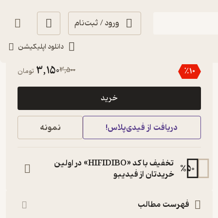
ورود / ثبت‌نام
دانلود اپلیکیشن
5
(1)
3,150
3,500
٪
10
تومان
خرید
دریافت از فیدی‌پلاس!
نمونه
تخفیف با کد «HIFIDIBO» در اولین
%
50
خریدتان از فیدیبو
فهرست مطالب