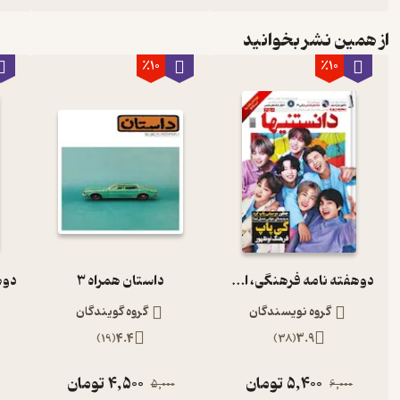
از همین نشر بخوانید
٪10
٪10
دوهفته نامه فرهنگی، اجتماعی دانستنیها شماره 250
داستان همراه 3
گروه نویسندگان
گروه گویندگان
)
19
(
4.4
)
38
(
3.9
5,400
تومان
4,500
تومان
5,000
6,000