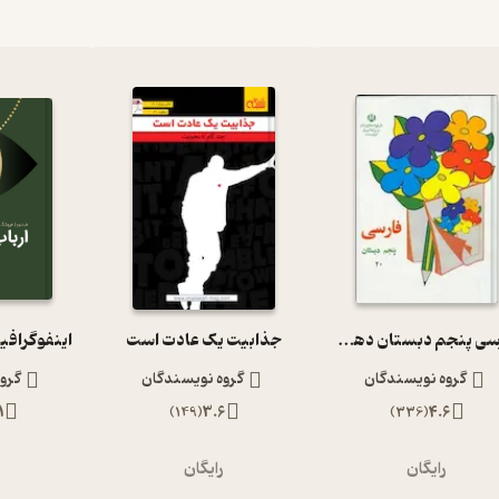
فارسی پنجم دبستان دهه 60
جذابیت یک عادت است
اینفوگرافی
گروه نویسندگان
گروه نویسندگان
گرو
1
)
149
(
3.6
)
336
(
4.6
رایگان
رایگان
ر