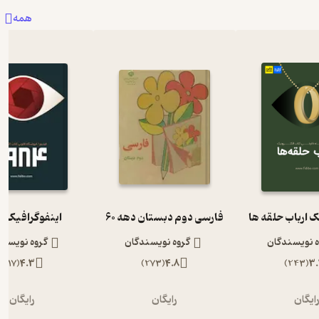
همه
ک ارباب حلقه ها
فارسی دوم دبستان دهه 60
اینفوگرافیک 1984
ه نویسندگان
گروه نویسندگان
گروه نویسند
)
117
(
4.3
)
273
(
4.8
)
243
(
3.
ایگان
رایگان
رایگان