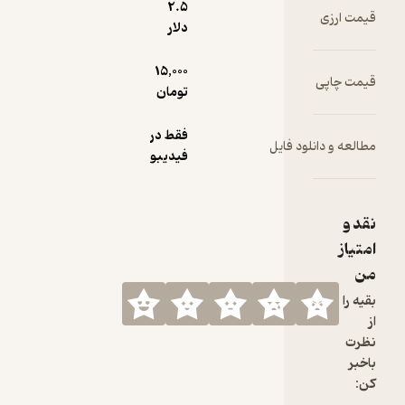
2.۵
قیمت ارزی
دلار
15,000
قیمت چاپی
تومان
فقط در
مطالعه و دانلود فایل
فیدیبو
نقد و
امتیاز
من
بقیه را
از
نظرت
باخبر
کن: