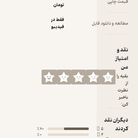
تومان
فقط در
لود فایل
فیدیبو
د
60 ٪
5
0 ٪
4