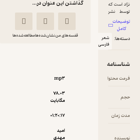
گذاشتن این عنوان در...
قفسه‌های من
نشان‌شده‌ها
مطالعه‌شده‌ها
ی
ابوالچپ
امید مهدی
امید مهدی
نژاد
نژاد
mp۳
قناری
78.۰۳
25,000
4
مگابایت
(1)
تومان
۰۱:۲۰:۱۷
امید
دریافت از
نمونه
مهدی